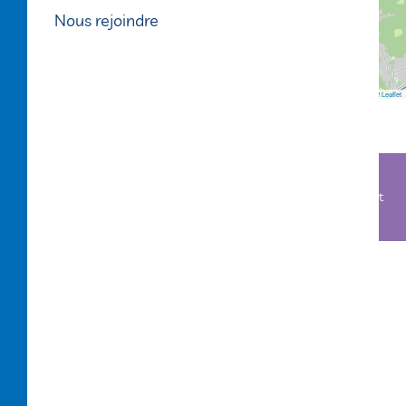
Nous rejoindre
Points d'intérêts
Leaflet
Boutique Alégo - 1, avenue du Vieux Bourg 33980 Audenge
05 25 62 20 10 - Ouvert du lundi au vendredi de 8h30 à 12h30 et
de 14h à 18h et le samedi de 9h30 à 12h30
© 2024 Alégo -
Mentions légales
-
Conditions
générales d'utilisation
-
Politique de confidentialité
-
Politique des cookies et traceurs
-
Conditions
générales de vente
-
Règlement voyageur
-
Plan du
site
- Réalisation
Profil Web