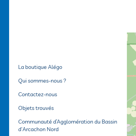
5
8
9
10
+
−
Itinéraire
La boutique Alégo
Horaires & plans
Plan interactif
Qui sommes-nous ?
Plan du réseau
Acheter mon titre
Contactez-nous
Quels titres acheter ?
Fiches horaires
Objets trouvés
Où acheter mon titre ?
Une question ?
Transport scolaire
Communauté d’Agglomération du Bassin
d'Arcachon Nord
Alégo à la demande