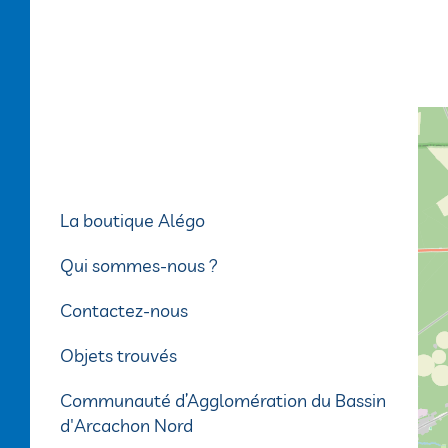
5
8
9
10
+
−
Itinéraire
La boutique Alégo
Horaires & plans
Plan interactif
Qui sommes-nous ?
Plan du réseau
Acheter mon titre
Contactez-nous
Quels titres acheter ?
Fiches horaires
Objets trouvés
Où acheter mon titre ?
Une question ?
Transport scolaire
Communauté d’Agglomération du Bassin
d'Arcachon Nord
Alégo à la demande