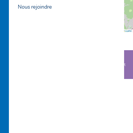
Nous rejoindre
Points d'intérêts
Leaflet
Boutique Alégo - 1, avenue du Vieux Bourg 33980 Audenge
05 25 62 20 10 - Ouvert du lundi au vendredi de 8h30 à 12h30 et
de 14h à 18h et le samedi de 9h30 à 12h30
© 2024 Alégo -
Mentions légales
-
Conditions
générales d'utilisation
-
Politique de confidentialité
-
Politique des cookies et traceurs
-
Conditions
générales de vente
-
Règlement voyageur
-
Plan du
site
- Réalisation
Profil Web